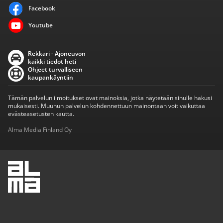
Facebook
Youtube
Rekkari - Ajoneuvon
kaikki tiedot heti
Ohjeet turvalliseen
kaupankäyntiin
Tämän palvelun ilmoitukset ovat mainoksia, jotka näytetään sinulle hakusi
mukaisesti. Muuhun palvelun kohdennettuun mainontaan voit vaikuttaa
evästeasetusten kautta.
Alma Media Finland Oy