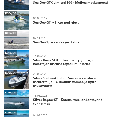
Sea-Doo GTX Limited 300 – Muikea matkasportti
KOEAJOT
01.06.2017
Sea-Doo GTI – Fiksu perhejetti
KOEAJOT
02.11.2015
Sea-Doo Spark – Kevyesti kiva
KOEAJOT
14.07.2026
Silver Hawk SCX – Huoleton työjuhta ja
kalastajan unelma täysalumiinisena
KOEAJOT
23.06.2026
Silver Seahawk Cabin: Saariston kestävä
moniottelija – Alumiinin voimaa ja hytin
mukavuutta
KOEAJOT
13.08.2025
Silver Raptor ST – Katettu weekender täynnä
tunnelmaa
KOEAJOT
04.08.2025