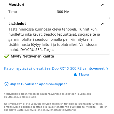
Moottori
Teho
300 Hv
Lisätiedot
Tästä hienossa kunnossa oleva tehopeli. Tunnit 70h,
huollettu joka kevät. Seadoo lepuuttajat, suojapeite ja
garmin plotteri seadoon omalla peilikiinnityksellä.
Lisähinnasta löytyy laituri ja tuplatraileri. Vaihdossa
mahd. DAYCRUISER. Tarjoa!
Myyty Nettivenen kautta
Katso myytävävä olevat Sea-Doo RXT-X 300 RS vaihtoveneet
Tilastot
Ohjeita turvalliseen ajoneuvokauppaan
Yksityishenkilöiden välisessä kaupankäynnissä sovelletaan kauppalakia
kuluttajansuojalain sijaan.
Nettivene.com ei ota vastuuta myyjän antamien tietojen paikkansapitävyydestä.
Ilmoitetuissa tiedoissa saattaa olla myös tahattomia puutteita tai virheitä. Tieto on
siis sitova vasta kun myyjä on sen pyynnöstäsi vahvistanut.