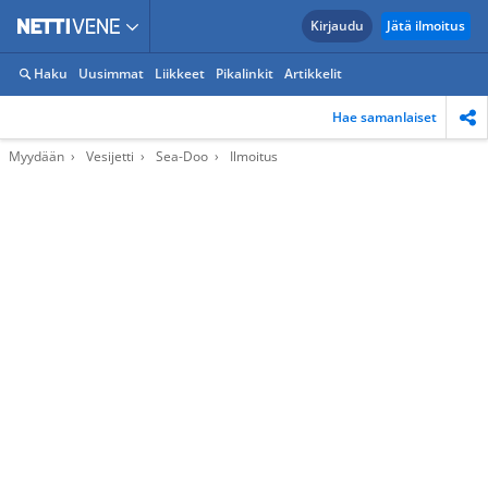
Kirjaudu
Jätä ilmoitus
Haku
Uusimmat
Liikkeet
Pikalinkit
Artikkelit
Hae samanlaiset
Myydään
Vesijetti
Sea-Doo
Ilmoitus