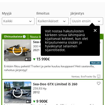
Myyjä
Ilmoitus
Järjestys
Voit nostaa hakutulosten
kärkeen sinua lähimpänä
Ohituskaista
Nosta ilmoituksesi tähän?
sijaitsevat kohteet, kun olet
Sea-Doo RXT-X 300 RS RXT-X300RS
kirjautuneena sisään ja
hyväksynyt selaimen
300 Hp
sijaintitiedot.
2021
15 990€
29
TRAILERI
Erittäin fiksu paketti! Traileri ja peite kuuluu kauppaan! Heti saatavilla,
rahoitus järjestyy!
Vantaa, EcoTrucks Oy
Sea-Doo GTX Limited iS 260
259,93 Hp
2012
9 900€
8