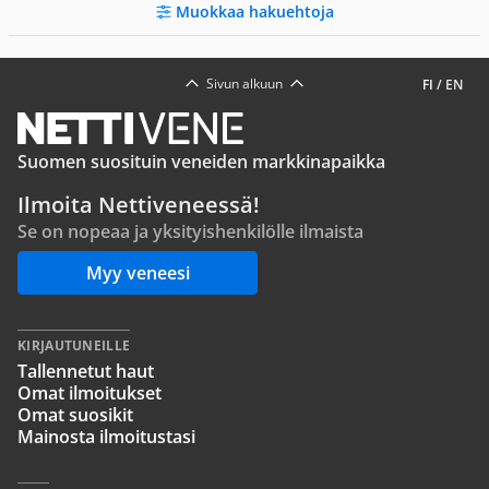
Muokkaa hakuehtoja
Sivun alkuun
FI
/
EN
Suomen suosituin veneiden markkinapaikka
Ilmoita Nettiveneessä!
Se on nopeaa ja yksityishenkilölle ilmaista
Myy veneesi
KIRJAUTUNEILLE
Tallennetut haut
Omat ilmoitukset
Omat suosikit
Mainosta ilmoitustasi