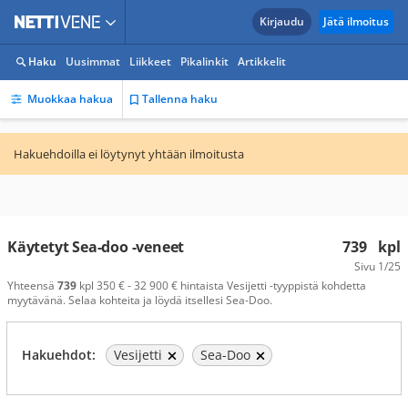
Kirjaudu
Jätä ilmoitus
Haku
Uusimmat
Liikkeet
Pikalinkit
Artikkelit
Muokkaa hakua
Tallenna haku
Hakuehdoilla ei löytynyt yhtään ilmoitusta
Käytetyt Sea-doo -veneet
739
kpl
Sivu
1/25
Yhteensä
739
kpl 350 € - 32 900 € hintaista Vesijetti -tyyppistä kohdetta
myytävänä. Selaa kohteita ja löydä itsellesi Sea-Doo.
Hakuehdot:
Vesijetti
Sea-Doo