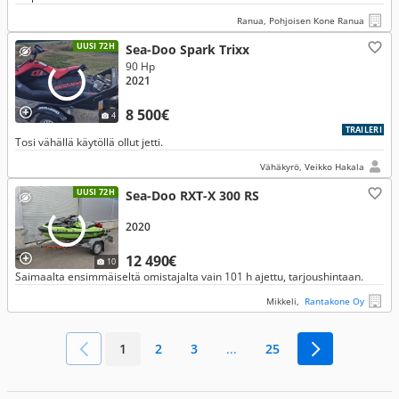
Ranua, Pohjoisen Kone Ranua
UUSI 72H
Sea-Doo Spark Trixx
90 Hp
2021
8 500€
4
TRAILERI
Tosi vähällä käytöllä ollut jetti.
Vähäkyrö, Veikko Hakala
UUSI 72H
Sea-Doo RXT-X 300 RS
2020
12 490€
10
Saimaalta ensimmäiseltä omistajalta vain 101 h ajettu, tarjoushintaan.
Mikkeli,
Rantakone Oy
1
2
3
...
25