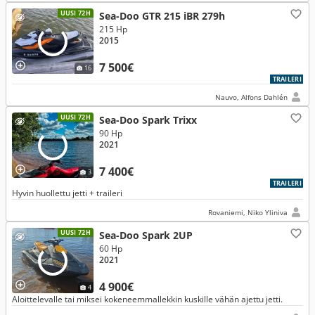
UUSI 72H
Sea-Doo GTR 215 iBR 279h
215 Hp
2015
7 500€
16
TRAILERI
Nauvo, Alfons Dahlén
UUSI 72H
Sea-Doo Spark Trixx
90 Hp
2021
7 400€
3
TRAILERI
Hyvin huollettu jetti + traileri
Rovaniemi, Niko Yliniva
UUSI 72H
Sea-Doo Spark 2UP
60 Hp
2021
4 900€
4
Aloittelevalle tai miksei kokeneemmallekkin kuskille vähän ajettu jetti.