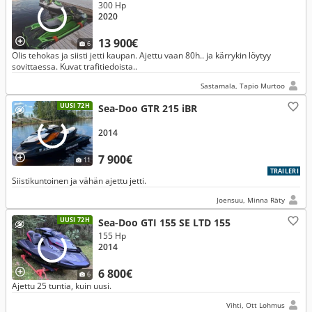
300 Hp
2020
13 900€
6
Olis tehokas ja siisti jetti kaupan. Ajettu vaan 80h.. ja kärrykin löytyy
sovittaessa. Kuvat trafitiedoista..
Sastamala, Tapio Murtoo
UUSI 72H
Sea-Doo GTR 215 iBR
2014
7 900€
11
TRAILERI
Siistikuntoinen ja vähän ajettu jetti.
Joensuu, Minna Räty
UUSI 72H
Sea-Doo GTI 155 SE LTD 155
155 Hp
2014
6 800€
6
Ajettu 25 tuntia, kuin uusi.
Vihti, Ott Lohmus