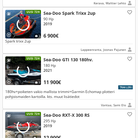
Kerava, Waltter Lehto
UUSI 72H
Sea-Doo Spark Trixx 2up
90 Hp
2019
6 900€
3
Spark trixx 2up
Lappeenranta, Joonas Pajunen
UUSI 72H
Sea-Doo GTI 130 180hv.
180 Hp
2021
11 900€
3
TRAILERI
180hv+poiketen vakio mallista trimmi+Garmin Echomap plotteri
pohjoismaiden kartoilla. kts. muut lisätiedot
Vantaa, Sami Elo
UUSI 72H
Sea-Doo RXT-X 300 RS
295 Hp
2019
12 900€
10