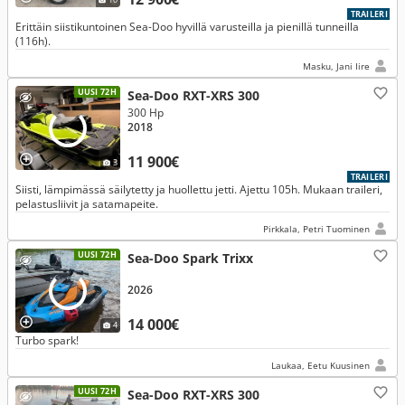
TRAILERI
Erittäin siistikuntoinen Sea-Doo hyvillä varusteilla ja pienillä tunneilla
(116h).
Masku, Jani Iire
UUSI 72H
Sea-Doo RXT-XRS 300
300 Hp
2018
11 900€
3
TRAILERI
Siisti, lämpimässä säilytetty ja huollettu jetti. Ajettu 105h. Mukaan traileri,
pelastusliivit ja satamapeite.
Pirkkala, Petri Tuominen
UUSI 72H
Sea-Doo Spark Trixx
2026
14 000€
4
Turbo spark!
Laukaa, Eetu Kuusinen
UUSI 72H
Sea-Doo RXT-XRS 300