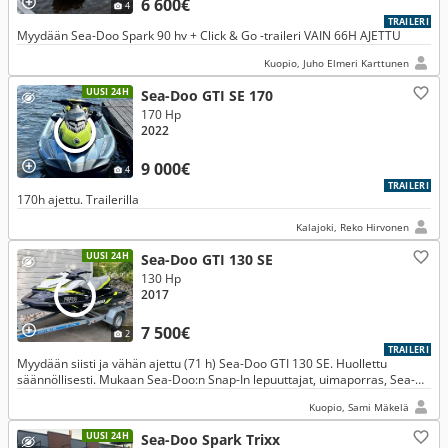
6 600€
4
TRAILERI
Myydään Sea-Doo Spark 90 hv + Click & Go -traileri VAIN 66H AJETTU
Kuopio, Juho Elmeri Karttunen
UUSI 24H
Sea-Doo GTI SE 170
170 Hp
2022
9 000€
4
TRAILERI
170h ajettu. Trailerilla
Kalajoki, Reko Hirvonen
UUSI 24H
Sea-Doo GTI 130 SE
130 Hp
2017
7 500€
2
TRAILERI
Myydään siisti ja vähän ajettu (71 h) Sea-Doo GTI 130 SE. Huollettu
säännöllisesti. Mukaan Sea-Doo:n Snap-In lepuuttajat, uimaporras, Sea-
Doo suojapeite ja Respo traileri.
Kuopio, Sami Mäkelä
UUSI 24H
Sea-Doo Spark Trixx