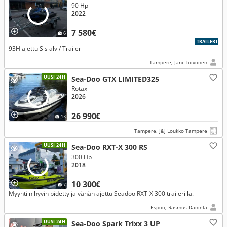
90 Hp
2022
7 580€
6
TRAILERI
93H ajettu Sis alv / Traileri
Tampere, Jani Toivonen
UUSI 24H
Sea-Doo GTX LIMITED325
Rotax
2026
26 990€
13
Tampere, J&J Loukko Tampere
UUSI 24H
Sea-Doo RXT-X 300 RS
300 Hp
2018
10 300€
7
Myyntiin hyvin pidetty ja vähän ajettu Seadoo RXT-X 300 trailerilla.
Espoo, Rasmus Daniela
UUSI 24H
Sea-Doo Spark Trixx 3 UP