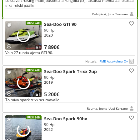
Loistava cruising malli jousitetulla rungolla (iS), tasaista menoa aallokossa
eikä roiski päälle.
Polvijärvi, Juha Turunen
UUSI 24H
Sea-Doo GTI 90
90 Hp
2020
7 890€
6
Vain 27 tuntia ajettu GTI 90.
Hattula,
PME Autokulma Oy
UUSI 24H
Sea-Doo Spark Trixx 2up
90 Hp
2019
5 200€
5
Toimiva spark trixx seuraavalle
Rauma, Joona Uusi-Kartano
UUSI 24H
Sea-Doo Spark 90hv
90 Hp
2022