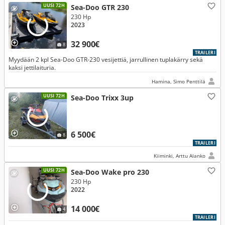
UUSI 72H
Sea-Doo GTR 230
230 Hp
2023
32 900€
8
TRAILERI
Myydään 2 kpl Sea-Doo GTR-230 vesijettiä, jarrullinen tuplakärry sekä
kaksi jettilaituria.
Hamina, Simo Penttilä
UUSI 72H
Sea-Doo Trixx 3up
6 500€
8
TRAILERI
Kiiminki, Arttu Alanko
UUSI 72H
Sea-Doo Wake pro 230
230 Hp
2022
14 000€
4
TRAILERI