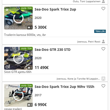
Oulu, Toni Lappalainen
UUSI 72H
Sea-Doo Spark Trixx 2up
2020
5 300€
3
TRAILERI
Trailerin kanssa 6000e, vts, ibr
Joensuu, Petri Rosti
UUSI 72H
Sea-Doo GTR 230 STD
2020
11 490€
5
Siisti GTR ajettu 66h
Joensuu, Kone Ja Tarvike M.Leppänen Oy
UUSI 72H
Sea-Doo Spark Trixx 2up 90hv 155h
2017
6 990€
3
respo traileri