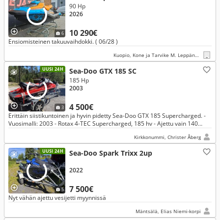
90 Hp
2026
10 290€
6
Ensiomisteinen takuuvaihdokki. ( 06/28 )
Kuopio, Kone ja Tarvike M. Leppänen Oy
UUSI 24H
Sea-Doo GTX 185 SC
185 Hp
2003
4 500€
3
Erittäin siistikuntoinen ja hyvin pidetty Sea-Doo GTX 185 Supercharged. -
Vuosimalli: 2003 - Rotax 4-TEC Supercharged, 185 hv - Ajettu vain 140
tuntia - Lasikuiturunko - Mukaan suojapeite
Kirkkonummi, Christer Åberg
UUSI 24H
Sea-Doo Spark Trixx 2up
2022
7 500€
5
Nyt vähän ajettu vesijetti myynnissä
Mäntsälä, Elias Niemi-korpi