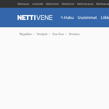
Nettiauto
Autotalli
Nettimoto
Nettikone
Nettivaraosa
Nettikara
Haku
Uusimmat
Liik
Myydään
Vesijetti
Sea-Doo
Ilmoitus