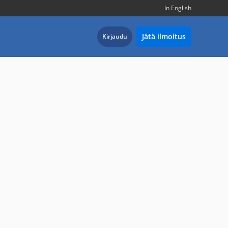
In English
Jätä ilmoitus
Kirjaudu