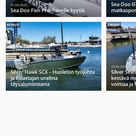
Sea-Doo GT
07.04.2020
Sea Doo Fish Pro -hauelle kyytiä
matkasport
KOEAJOT
KOEAJOT
14.07.2026
23.06.2026
Silver Hawk SCX – Huoleton työjuhta
Silver Sea
ja kalastajan unelma
kestävä mo
täysalumiinisena
voimaa ja 