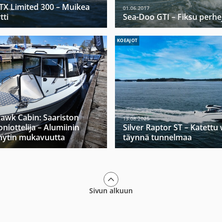
X Limited 300 – Muikea
01.06.2017
ti
Sea-Doo GTI – Fiksu perhej
KOEAJOT
hawk Cabin: Saariston
13.08.2025
niottelija – Alumiinin
Silver Raptor ST – Katett
hytin mukavuutta
täynnä tunnelmaa
Sivun alkuun