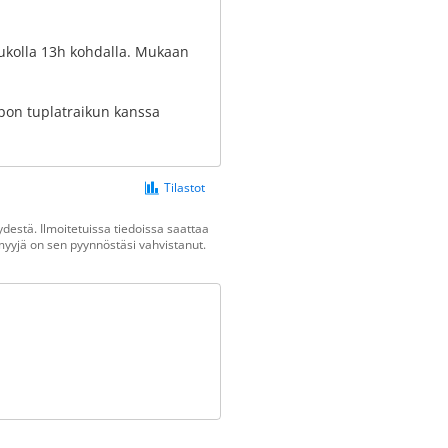
oukolla 13h kohdalla. Mukaan
pon tuplatraikun kanssa
Tilastot
destä. Ilmoitetuissa tiedoissa saattaa
n myyjä on sen pyynnöstäsi vahvistanut.