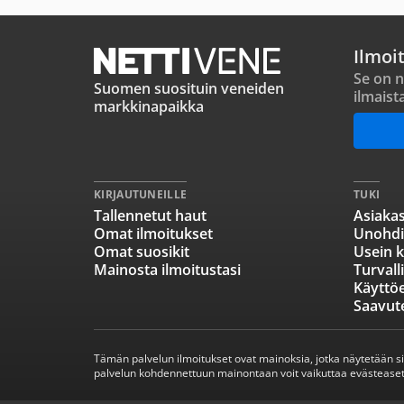
Ilmoi
Se on n
Suomen suosituin veneiden
ilmaist
markkinapaikka
KIRJAUTUNEILLE
TUKI
Tallennetut haut
Asiakas
Omat ilmoitukset
Unohdi
Omat suosikit
Usein k
Mainosta ilmoitustasi
Turvall
Käyttö
Saavut
Tämän palvelun ilmoitukset ovat mainoksia, jotka näytetään s
palvelun kohdennettuun mainontaan voit vaikuttaa evästeaset