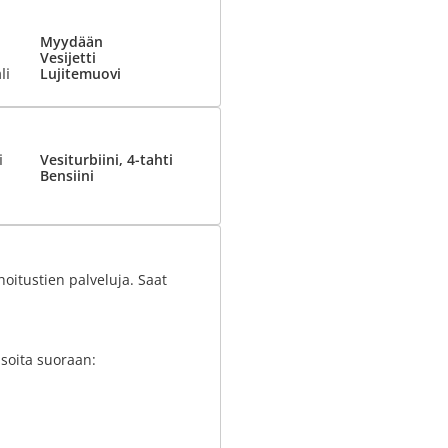
Myydään
Vesijetti
li
Lujitemuovi
i
Vesiturbiini, 4-tahti
Bensiini
oitustien palveluja. Saat
soita suoraan: