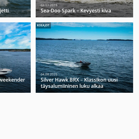
02.11.2015
etti
Sea-Doo Spark – Kevyesti kiva
KOEAJOT
04.08.2025
u weekender
Silver Hawk BRX – Klassikon uusi
täysalumiininen luku alkaa