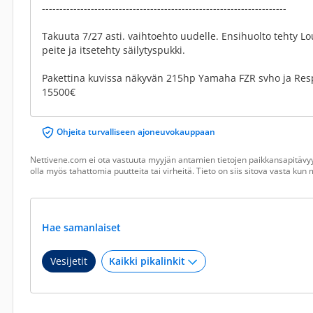
----------------------------------------------------------------------
Takuuta 7/27 asti. vaihtoehto uudelle. Ensihuolto tehty L
peite ja itsetehty säilytyspukki.
Pakettina kuvissa näkyvän 215hp Yamaha FZR svho ja Res
15500€
Ohjeita turvalliseen ajoneuvokauppaan
Nettivene.com ei ota vastuuta myyjän antamien tietojen paikkansapitävyy
olla myös tahattomia puutteita tai virheitä. Tieto on siis sitova vasta ku
Hae samanlaiset
Vesijetit