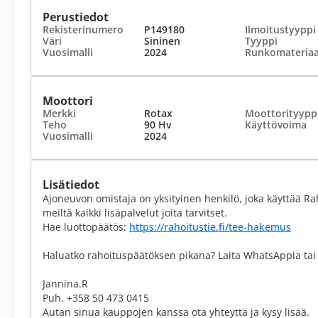
Perustiedot
Rekisterinumero
P149180
Ilmoitustyyppi
Väri
Sininen
Tyyppi
Vuosimalli
2024
Runkomateriaa
Moottori
Merkki
Rotax
Moottorityypp
Teho
90 Hv
Käyttövoima
Vuosimalli
2024
Lisätiedot
Ajoneuvon omistaja on yksityinen henkilö, joka käyttää Rah
meiltä kaikki lisäpalvelut joita tarvitset.
Hae luottopäätös:
https://rahoitustie.fi/tee-hakemus
Haluatko rahoituspäätöksen pikana? Laita WhatsAppia tai 
Jannina.R
Puh. +358 50 473 0415
Autan sinua kauppojen kanssa ota yhteyttä ja kysy lisää.