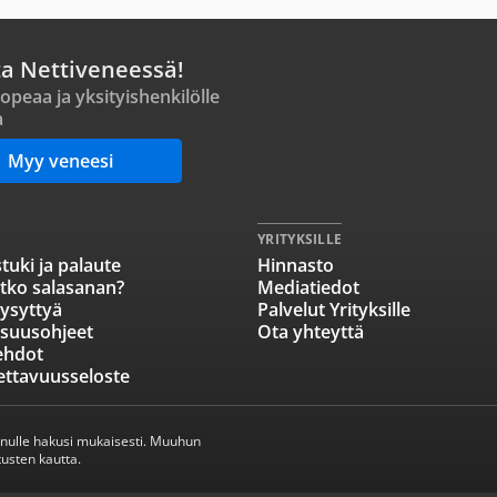
ta Nettiveneessä!
opeaa ja yksityishenkilölle
a
Myy veneesi
YRITYKSILLE
tuki ja palaute
Hinnasto
tko salasanan?
Mediatiedot
ysyttyä
Palvelut Yrityksille
isuusohjeet
Ota yhteyttä
ehdot
ettavuusseloste
inulle hakusi mukaisesti. Muuhun
usten kautta.