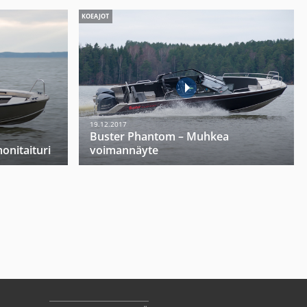
KOEAJOT
19.12.2017
Buster Phantom – Muhkea
onitaituri
voimannäyte