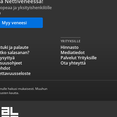
ta Nettiveneessä!
opeaa ja yksityishenkilölle
a
Myy veneesi
YRITYKSILLE
tuki ja palaute
Hinnasto
tko salasanan?
Mediatiedot
ysyttyä
Palvelut Yrityksille
isuusohjeet
Ota yhteyttä
ehdot
ettavuusseloste
inulle hakusi mukaisesti. Muuhun
usten kautta.