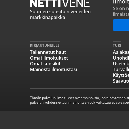
Ilmoi
Se on n
Suomen suosituin veneiden
ilmaist
markkinapaikka
KIRJAUTUNEILLE
TUKI
Tallennetut haut
Asiakas
Omat ilmoitukset
Unohdi
Omat suosikit
Usein k
Mainosta ilmoitustasi
Turvall
Käyttö
Saavut
Tämän palvelun ilmoitukset ovat mainoksia, jotka näytetään s
palvelun kohdennettuun mainontaan voit vaikuttaa evästeaset