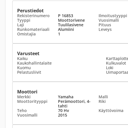
Perustiedot
Rekisterinumero
P 16853
Ilmoitustyyppi
Tyyppi
Moottorivene
Vuosimalli
Laji
Tuulilasivene
Pituus
Runkomateriaali
Alumiini
Leveys
Omistajia
1
Varusteet
Kaiku
Karttaplott
Kaukohallintalaite
Kulkuvalot
Kuomu
Loki
Pelastusliivit
Uimaportaa
Moottori
Merkki
Yamaha
Malli
Moottorityyppi
Perämoottori, 4-
Riki
tahti
Teho
70 Hv
Käyttövoima
Vuosimalli
2015