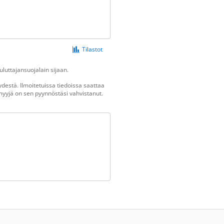
Tilastot
luttajansuojalain sijaan.
destä. Ilmoitetuissa tiedoissa saattaa
n myyjä on sen pyynnöstäsi vahvistanut.