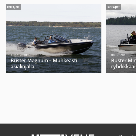
KOEAJOT
KOEAJOT
15.11.2018
08.06.2018
Buster Magnum – Muhkeasti
Buster Mini
asialinjalla
ryhdikkää