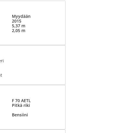
Myydään
2015
5,37 m
2,05 m
eri
t
F 70 AETL
Pitkä riki
Bensiini