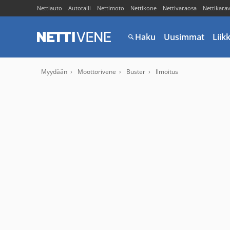
Nettiauto
Autotalli
Nettimoto
Nettikone
Nettivaraosa
Nettikara
Haku
Uusimmat
Liik
Myydään
Moottorivene
Buster
Ilmoitus