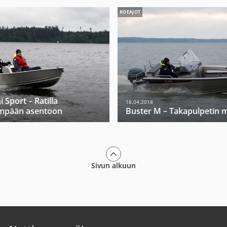
KOEAJOT
 Sport – Ratilla
18.04.2018
mpään asentoon
Buster M – Takapulpetin m
Sivun alkuun