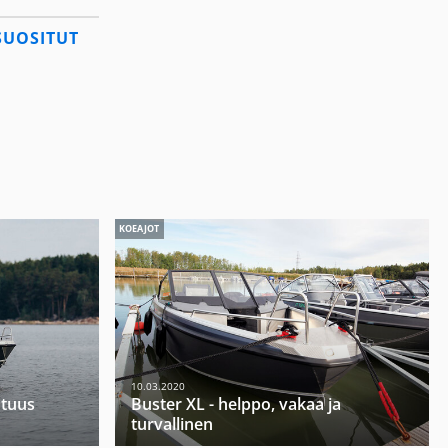
SUOSITUT
KOEAJOT
10.03.2020
utuus
Buster XL - helppo, vakaa ja
turvallinen