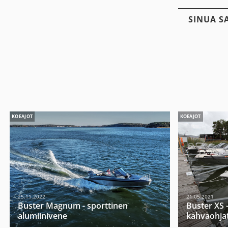
SINUA S
KOEAJOT
KOEAJOT
25.11.2022
21.05.2021
Buster Magnum - sporttinen
Buster XS -
alumiinivene
kahvaohja