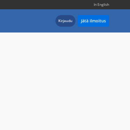
In English
Jätä ilmoitus
Kirjaudu