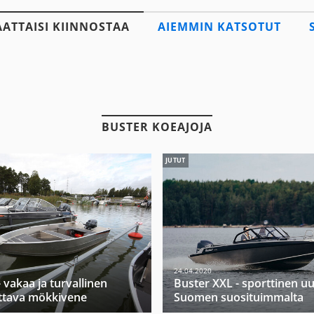
AATTAISI KIINNOSTAA
AIEMMIN KATSOTUT
BUSTER KOEAJOJA
JUTUT
24.04.2020
 vakaa ja turvallinen
Buster XXL - sporttinen u
ttava mökkivene
Suomen suosituimmalta