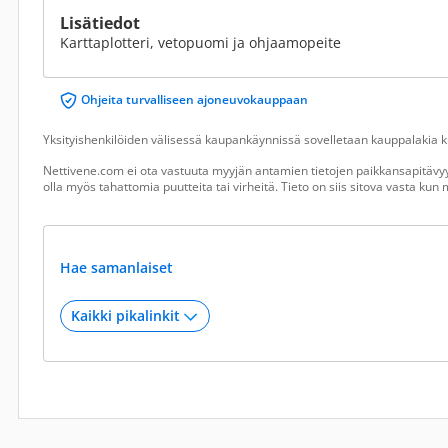
Lisätiedot
Karttaplotteri, vetopuomi ja ohjaamopeite
Ohjeita turvalliseen ajoneuvokauppaan
Yksityishenkilöiden välisessä kaupankäynnissä sovelletaan kauppalakia ku
Nettivene.com ei ota vastuuta myyjän antamien tietojen paikkansapitävyy
olla myös tahattomia puutteita tai virheitä. Tieto on siis sitova vasta ku
Hae samanlaiset