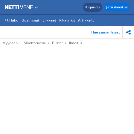
Kirjaudu
Jätä ilmoitus
Haku
Uusimmat
Liikkeet
Pikalinkit
Artikkelit
Hae samanlaiset
Myydään
Moottorivene
Buster
Ilmoitus