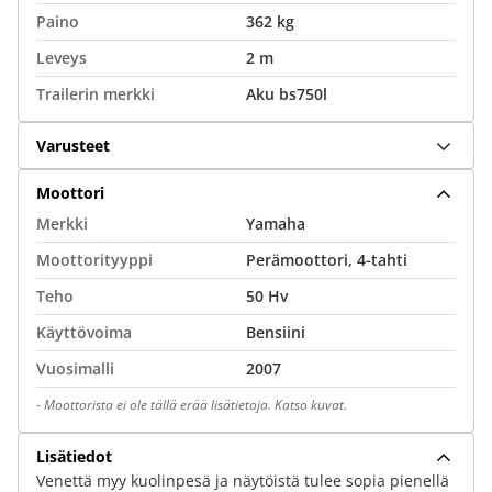
Paino
362 kg
Leveys
2 m
Trailerin merkki
Aku bs750l
Varusteet
Moottori
Merkki
Yamaha
Moottorityyppi
Perämoottori, 4-tahti
Teho
50 Hv
Käyttövoima
Bensiini
Vuosimalli
2007
-
Moottorista ei ole tällä erää lisätietoja. Katso kuvat.
Lisätiedot
Venettä myy kuolinpesä ja näytöistä tulee sopia pienellä