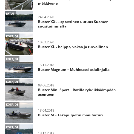
mökkivene
JUTUT
24.04.2020
Buster XXL - sporttinen uutuus Suomen
suosituimmalta
KOEAJOT
10.03.2020
Buster XL - helppo, vakaa ja turvallinen
KOEAJOT
15.11.2018
Buster Magnum – Muhkeasti asialinjalla
KOEAJOT
08.06.2018
Buster Mini Sport – Ratilla ryhdikkäämpään
asentoon
KOEAJOT
18.04.2018
Buster M – Takapulpetin monitaituri
KOEAJOT
19.12.2017