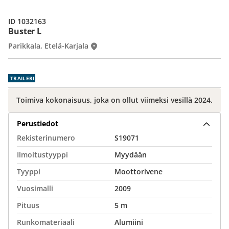
ID 1032163
Buster L
Parikkala, Etelä-Karjala
TRAILERI
Toimiva kokonaisuus, joka on ollut viimeksi vesillä 2024.
Perustiedot
Rekisterinumero
S19071
Ilmoitustyyppi
Myydään
Tyyppi
Moottorivene
Vuosimalli
2009
Pituus
5 m
Runkomateriaali
Alumiini