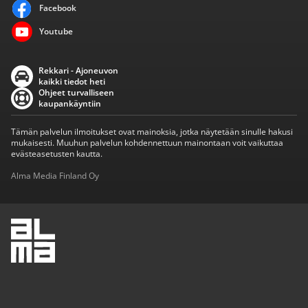
Facebook
Youtube
Rekkari - Ajoneuvon
kaikki tiedot heti
Ohjeet turvalliseen
kaupankäyntiin
Tämän palvelun ilmoitukset ovat mainoksia, jotka näytetään sinulle hakusi
mukaisesti. Muuhun palvelun kohdennettuun mainontaan voit vaikuttaa
evästeasetusten kautta.
Alma Media Finland Oy