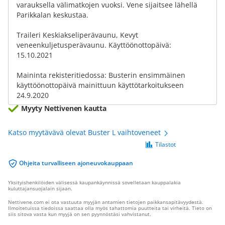
varauksella välimatkojen vuoksi. Vene sijaitsee lähellä
Parikkalan keskustaa.
Traileri Keskiakseliperävaunu, Kevyt
veneenkuljetusperävaunu. Käyttöönottopäivä:
15.10.2021
Maininta rekisteritiedossa: Busterin ensimmäinen
käyttöönottopäivä mainittuun käyttötarkoitukseen
24.9.2020
Myyty Nettivenen kautta
Katso myytävävä olevat Buster L vaihtoveneet
Tilastot
Ohjeita turvalliseen ajoneuvokauppaan
Yksityishenkilöiden välisessä kaupankäynnissä sovelletaan kauppalakia
kuluttajansuojalain sijaan.
Nettivene.com ei ota vastuuta myyjän antamien tietojen paikkansapitävyydestä.
Ilmoitetuissa tiedoissa saattaa olla myös tahattomia puutteita tai virheitä. Tieto on
siis sitova vasta kun myyjä on sen pyynnöstäsi vahvistanut.