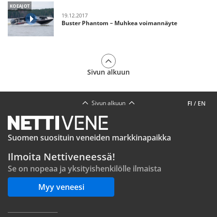
KOEAJOT
19.12.2017
Buster Phantom – Muhkea voimannäyte
Sivun alkuun
Sivun alkuun
FI
/
EN
Suomen suosituin veneiden markkinapaikka
Ilmoita Nettiveneessä!
Se on nopeaa ja yksityishenkilölle ilmaista
Myy veneesi