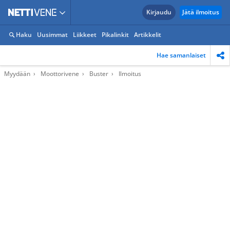
Kirjaudu
Jätä ilmoitus
Haku
Uusimmat
Liikkeet
Pikalinkit
Artikkelit
Hae samanlaiset
Myydään
Moottorivene
Buster
Ilmoitus