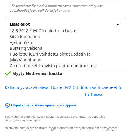
-
Ensimmäiset 5v merkki huollettu.sitten vuosittain tehty itse
vuosihuollot juuri vaihdettu jakohihna
Lisätiedot
18.6.2018 käyttöön otettu m buster
Siisti kuntoinen
Ajettu 557h
Buster q vakiona
Huollettu juuri vaihdettu öljyt,suodatin ja
jakopäänhihnan
Comfort paketti kuvista puuttuu pehmusteet
Myyty Nettivenen kautta
Katso myytävävä olevat Buster M2 Q-Edition vaihtoveneet
Tilastot
Ohjeita turvalliseen ajoneuvokauppaan
Yksityishenkilöiden välisessä kaupankäynnissä sovelletaan kauppalakia
kuluttajansuojalain sijaan.
Nettivene.com ei ota vastuuta myyjän antamien tietojen paikkansapitävyydestä.