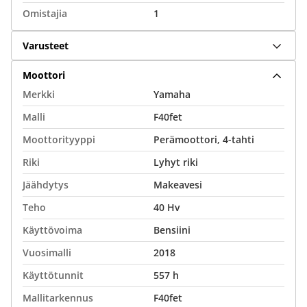
Omistajia
1
Varusteet
Moottori
Merkki
Yamaha
Malli
F40fet
Moottorityyppi
Perämoottori, 4-tahti
Riki
Lyhyt riki
Jäähdytys
Makeavesi
Teho
40 Hv
Käyttövoima
Bensiini
Vuosimalli
2018
Käyttötunnit
557 h
Mallitarkennus
F40fet