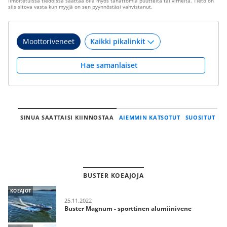
Ilmoitetuissa tiedoissa saattaa olla myös tahattomia puutteita tai virheitä. Tieto on
siis sitova vasta kun myyjä on sen pyynnöstäsi vahvistanut.
Moottoriveneet
Hae samanlaiset
SINUA SAATTAISI KIINNOSTAA
AIEMMIN KATSOTUT
SUOSITUT
BUSTER KOEAJOJA
KOEAJOT
25.11.2022
Buster Magnum - sporttinen alumiinivene