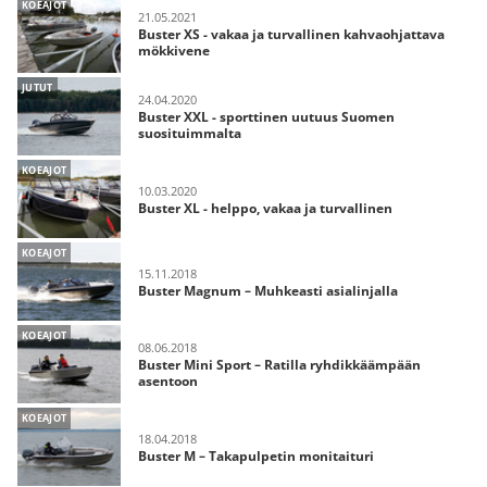
KOEAJOT
21.05.2021
Buster XS - vakaa ja turvallinen kahvaohjattava
mökkivene
JUTUT
24.04.2020
Buster XXL - sporttinen uutuus Suomen
suosituimmalta
KOEAJOT
10.03.2020
Buster XL - helppo, vakaa ja turvallinen
KOEAJOT
15.11.2018
Buster Magnum – Muhkeasti asialinjalla
KOEAJOT
08.06.2018
Buster Mini Sport – Ratilla ryhdikkäämpään
asentoon
KOEAJOT
18.04.2018
Buster M – Takapulpetin monitaituri