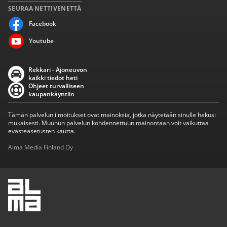
SEURAA NETTIVENETTÄ
Facebook
Youtube
Rekkari - Ajoneuvon
kaikki tiedot heti
Ohjeet turvalliseen
kaupankäyntiin
Tämän palvelun ilmoitukset ovat mainoksia, jotka näytetään sinulle hakusi
mukaisesti. Muuhun palvelun kohdennettuun mainontaan voit vaikuttaa
evästeasetusten kautta.
Alma Media Finland Oy