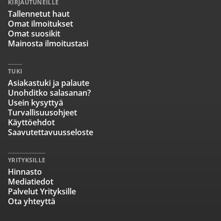
KIRJAUTUNEILLE
Tallennetut haut
Omat ilmoitukset
Omat suosikit
Mainosta ilmoitustasi
TUKI
Asiakastuki ja palaute
Unohditko salasanan?
Usein kysyttyä
Turvallisuusohjeet
Käyttöehdot
Saavutettavuusseloste
YRITYKSILLE
Hinnasto
Mediatiedot
Palvelut Yrityksille
Ota yhteyttä