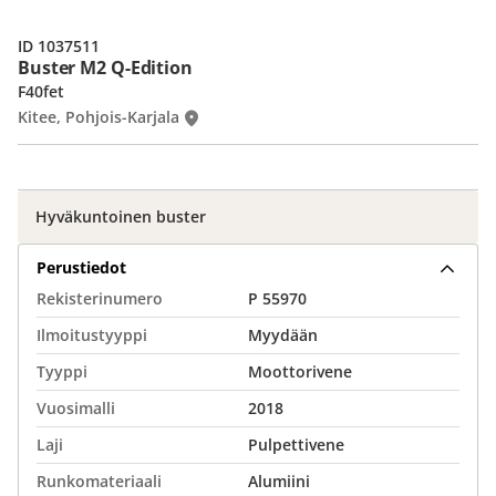
ID 1037511
Buster M2 Q-Edition
F40fet
Kitee, Pohjois-Karjala
Hyväkuntoinen buster
Perustiedot
Rekisterinumero
P 55970
Ilmoitustyyppi
Myydään
Tyyppi
Moottorivene
Vuosimalli
2018
Laji
Pulpettivene
Runkomateriaali
Alumiini