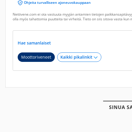
Ohjeita turvalliseen ajoneuvokauppaan
Nettivene.com ei ota vastuuta myyjän antamien tietojen paikkansapitävyy
olla myös tahattomia puutteita tai virheitä. Tieto on siis sitova vasta ku
Hae samanlaiset
Moottoriveneet
SINUA S