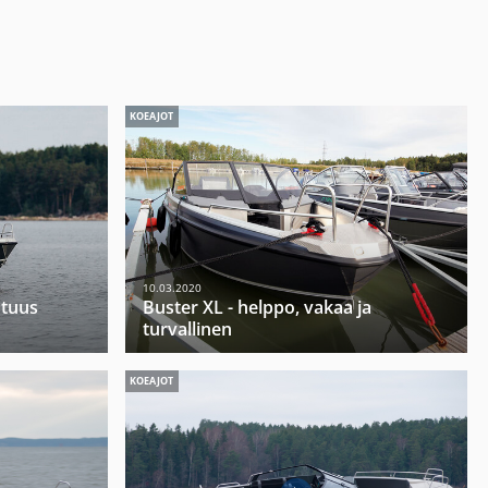
KOEAJOT
10.03.2020
utuus
Buster XL - helppo, vakaa ja
turvallinen
KOEAJOT