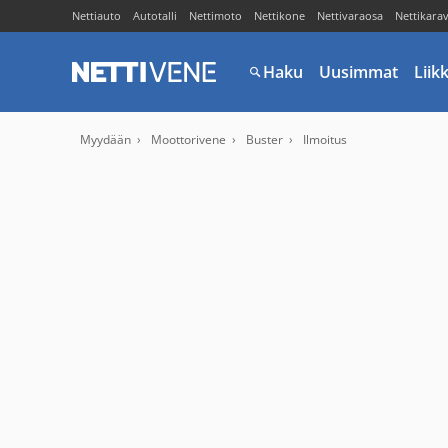
Nettiauto
Autotalli
Nettimoto
Nettikone
Nettivaraosa
Nettikara
Haku
Uusimmat
Liik
Myydään
Moottorivene
Buster
Ilmoitus