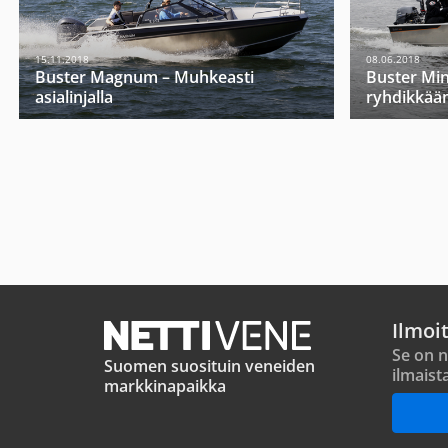
15.11.2018
08.06.2018
Buster Magnum – Muhkeasti
Buster Mini
asialinjalla
ryhdikkää
Ilmoi
Se on n
Suomen suosituin veneiden
ilmaist
markkinapaikka