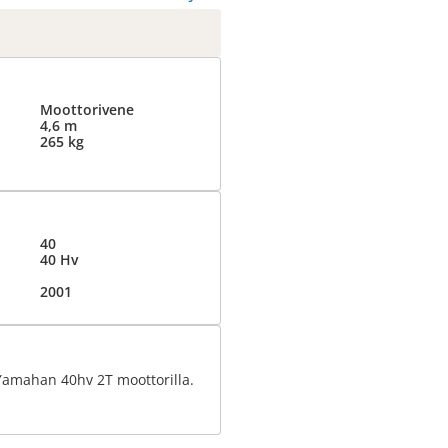
Moottorivene
4,6 m
265 kg
40
40 Hv
2001
Yamahan 40hv 2T moottorilla.