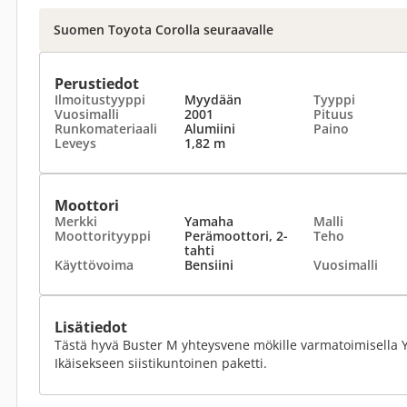
Suomen Toyota Corolla seuraavalle
Perustiedot
Ilmoitustyyppi
Myydään
Tyyppi
Vuosimalli
2001
Pituus
Runkomateriaali
Alumiini
Paino
Leveys
1,82 m
Moottori
Merkki
Yamaha
Malli
Moottorityyppi
Perämoottori, 2-
Teho
tahti
Käyttövoima
Bensiini
Vuosimalli
Lisätiedot
Tästä hyvä Buster M yhteysvene mökille varmatoimisella 
Ikäisekseen siistikuntoinen paketti.