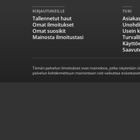
KIRJAUTUNEILLE
TUKI
Tallennetut haut
Asiakas
Omat ilmoitukset
Unohdi
Omat suosikit
Usein k
Mainosta ilmoitustasi
Turvall
Käyttö
Saavut
Tämän palvelun ilmoitukset ovat mainoksia, jotka näytetään s
palvelun kohdennettuun mainontaan voit vaikuttaa evästeaset