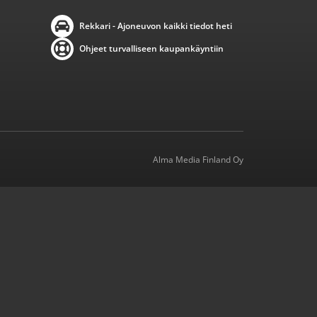
Rekkari - Ajoneuvon kaikki tiedot heti
Ohjeet turvalliseen kaupankäyntiin
Alma Media Finland Oy