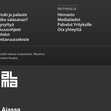
YRITYKSILLE
tuki ja palaute
Hinnasto
tko salasanan?
Mediatiedot
ysyttyä
Palvelut Yrityksille
isuusohjeet
Ota yhteyttä
ehdot
ettavuusseloste
inulle hakusi mukaisesti. Muuhun
usten kautta.