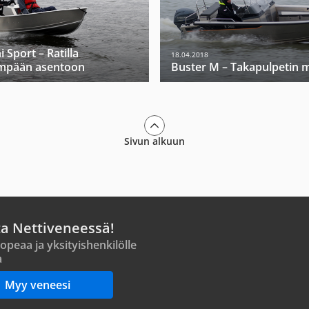
 Sport – Ratilla
18.04.2018
mpään asentoon
Buster M – Takapulpetin m
Sivun alkuun
ta Nettiveneessä!
opeaa ja yksityishenkilölle
a
Myy veneesi