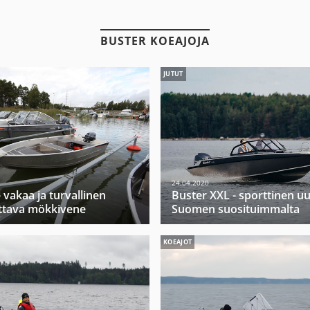
BUSTER KOEAJOJA
JUTUT
24.04.2020
 vakaa ja turvallinen
Buster XXL - sporttinen u
ttava mökkivene
Suomen suosituimmalta
KOEAJOT