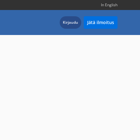
In English
Jätä ilmoitus
Kirjaudu