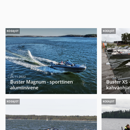
KOEAJOT
KOEAJOT
25.11.2022
21.05.2021
Buster Magnum - sporttinen
Buster XS -
alumiinivene
kahvaohja
KOEAJOT
KOEAJOT