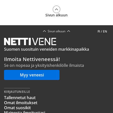
Sivun alkuun
Sivun alkuun
FI
/
EN
Suomen suosituin veneiden markkinapaikka
Ilmoita Nettiveneessä!
Se on nopeaa ja yksityishenkilölle ilmaista
Myy veneesi
KIRJAUTUNEILLE
Tallennetut haut
Omat ilmoitukset
Omat suosikit
Mainosta ilmoitustasi