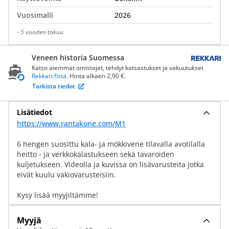
Vuosimalli
2026
-
5 vuoden takuu
Veneen historia Suomessa
Katso aiemmat omistajat, tehdyt katsastukset ja vakuutukset
Rekkari.fistä
. Hinta alkaen 2,90 €.
Tarkista tiedot
Lisätiedot
https://www.rantakone.com/M1
6 hengen suosittu kala- ja mökkivene tilavalla avotilalla
heitto - ja verkkokalastukseen sekä tavaroiden
kuljetukseen. Videolla ja kuvissa on lisävarusteita jotka
eivät kuulu vakiovarusteisiin.
Kysy lisää myyjiltämme!
Myyjä