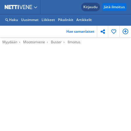
Kirjaudu
Jätä ilmoitus
Haku
Uusimmat
Liikkeet
Pikalinkit
Artikkelit
Hae samanlaiset
Myydään
Moottorivene
Buster
Ilmoitus