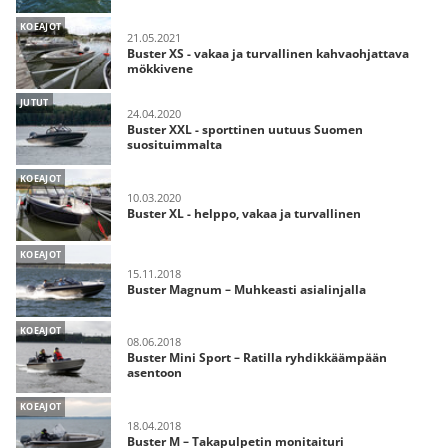
KOEAJOT
21.05.2021
Buster XS - vakaa ja turvallinen kahvaohjattava
mökkivene
JUTUT
24.04.2020
Buster XXL - sporttinen uutuus Suomen
suosituimmalta
KOEAJOT
10.03.2020
Buster XL - helppo, vakaa ja turvallinen
KOEAJOT
15.11.2018
Buster Magnum – Muhkeasti asialinjalla
KOEAJOT
08.06.2018
Buster Mini Sport – Ratilla ryhdikkäämpään
asentoon
KOEAJOT
18.04.2018
Buster M – Takapulpetin monitaituri