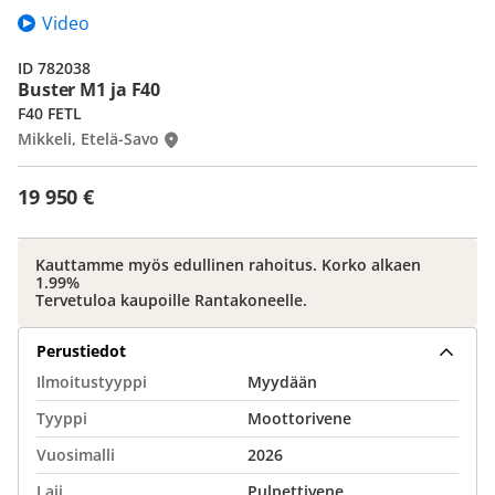
Video
ID 782038
Buster M1 ja F40
F40 FETL
Mikkeli, Etelä-Savo
19 950 €
Kauttamme myös edullinen rahoitus. Korko alkaen
1.99%
Tervetuloa kaupoille Rantakoneelle.
Perustiedot
Ilmoitustyyppi
Myydään
Tyyppi
Moottorivene
Vuosimalli
2026
Laji
Pulpettivene