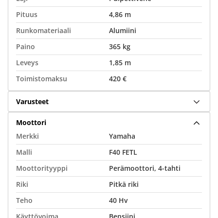
Pituus
4,86 m
Runkomateriaali
Alumiini
Paino
365 kg
Leveys
1,85 m
Toimistomaksu
420 €
Varusteet
Moottori
Merkki
Yamaha
Malli
F40 FETL
Moottorityyppi
Perämoottori, 4-tahti
Riki
Pitkä riki
Teho
40 Hv
Käyttövoima
Bensiini