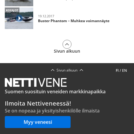
KOEAJOT
19.12.2017
Buster Phantom – Muhkea voimannäyte
Sivun alkuun
Sivun alkuun
FI
/
EN
Suomen suosituin veneiden markkinapaikka
Ilmoita Nettiveneessä!
Se on nopeaa ja yksityishenkilölle ilmaista
Myy veneesi