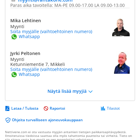
Paras aika tavoitella: MA-PE 09.00-17.00 LA 09.00-13.00
Mika Lehtinen
Myynti
Soita myyjälle (vaihtoehtoinen numero)
Whatsapp
Jyrki Peltonen
Myynti
Ketunniementie 7, Mikkeli
Soita myyjälle (vaihtoehtoinen numero)
Whatsapp
Näytä lisää myyjiä
Lataa / Tulosta
Raportoi
Tilastot
Ohjeita turvalliseen ajoneuvokauppaan
Nettivene.com ei ota vastuuta myyjän antamien tietojen paikkansapitävyydestä.
Ilmoitetuissa tiedoissa saattaa olla myös tahattomia puutteita tai virheitä. Tieto on
siis sitova vasta kun myyjä on sen pyynnöstäsi vahvistanut.