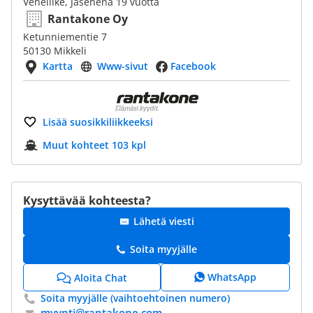
Veneliike, Jäsenenä 19 vuotta
Rantakone Oy
Ketunniementie 7
50130 Mikkeli
Kartta
Www-sivut
Facebook
Lisää suosikkiliikkeeksi
Muut kohteet 103 kpl
Kysyttävää kohteesta?
Lähetä viesti
Soita myyjälle
WhatsApp
Aloita Chat
Soita myyjälle (vaihtoehtoinen numero)
myynti@​rantakone.com