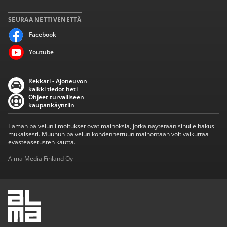
SEURAA NETTIVENETTÄ
Facebook
Youtube
Rekkari - Ajoneuvon
kaikki tiedot heti
Ohjeet turvalliseen
kaupankäyntiin
Tämän palvelun ilmoitukset ovat mainoksia, jotka näytetään sinulle hakusi
mukaisesti. Muuhun palvelun kohdennettuun mainontaan voit vaikuttaa
evästeasetusten kautta.
Alma Media Finland Oy