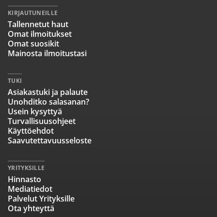
KIRJAUTUNEILLE
Tallennetut haut
Omat ilmoitukset
Omat suosikit
Mainosta ilmoitustasi
TUKI
Asiakastuki ja palaute
Unohditko salasanan?
Usein kysyttyä
Turvallisuusohjeet
Käyttöehdot
Saavutettavuusseloste
YRITYKSILLE
Hinnasto
Mediatiedot
Palvelut Yrityksille
Ota yhteyttä