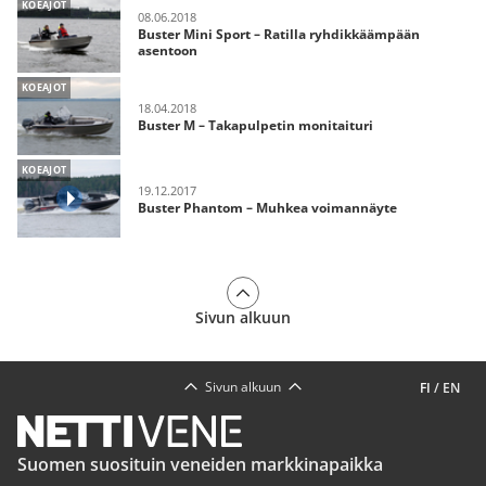
KOEAJOT
08.06.2018
Buster Mini Sport – Ratilla ryhdikkäämpään
asentoon
KOEAJOT
18.04.2018
Buster M – Takapulpetin monitaituri
KOEAJOT
19.12.2017
Buster Phantom – Muhkea voimannäyte
Sivun alkuun
Sivun alkuun
FI
/
EN
Suomen suosituin veneiden markkinapaikka