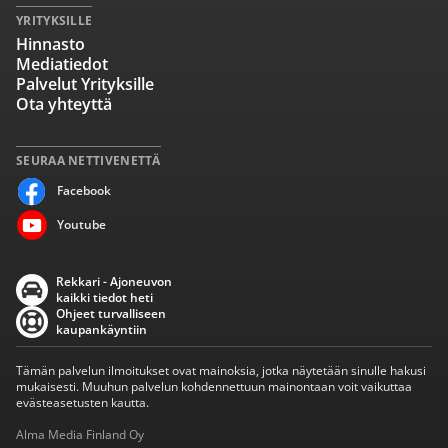
YRITYKSILLE
Hinnasto
Mediatiedot
Palvelut Yrityksille
Ota yhteyttä
SEURAA NETTIVENETTÄ
Facebook
Youtube
Rekkari - Ajoneuvon
kaikki tiedot heti
Ohjeet turvalliseen
kaupankäyntiin
Tämän palvelun ilmoitukset ovat mainoksia, jotka näytetään sinulle hakusi
mukaisesti. Muuhun palvelun kohdennettuun mainontaan voit vaikuttaa
evästeasetusten kautta.
Alma Media Finland Oy