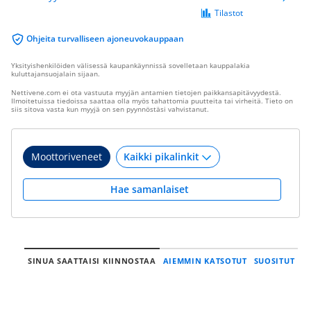
Tilastot
Ohjeita turvalliseen ajoneuvokauppaan
Yksityishenkilöiden välisessä kaupankäynnissä sovelletaan kauppalakia
kuluttajansuojalain sijaan.
Nettivene.com ei ota vastuuta myyjän antamien tietojen paikkansapitävyydestä.
Ilmoitetuissa tiedoissa saattaa olla myös tahattomia puutteita tai virheitä. Tieto on
siis sitova vasta kun myyjä on sen pyynnöstäsi vahvistanut.
Moottoriveneet
Hae samanlaiset
SINUA SAATTAISI KIINNOSTAA
AIEMMIN KATSOTUT
SUOSITUT