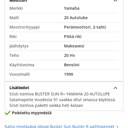
Moottori
Merkki
Yamaha
Malli
20 Autolube
Moottorityyppi
Perämoottori, 2-tahti
Riki
Pitkä riki
Jäähdytys
Makeavesi
Teho
20 Hv
Käyttövoima
Bensiini
Vuosimalli
1990
Lisätiedot
Siisti toimiva BUSTER SUN R+ YAMAHA 20 AUTOLUPE
Satamapeite Vuodesta 91 saakka ollut omassa käytössä.
Siisti toimiva paketti vaikka heti kalaan
Poistettu myynnistä
Katso myytävävä olevat Buster Sun Buster R vaihtoveneet