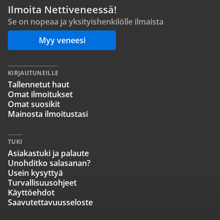
Ilmoita Nettiveneessä!
Se on nopeaa ja yksityishenkilölle ilmaista
Myy veneesi
KIRJAUTUNEILLE
Tallennetut haut
Omat ilmoitukset
Omat suosikit
Mainosta ilmoitustasi
TUKI
Asiakastuki ja palaute
Unohditko salasanan?
Usein kysyttyä
Turvallisuusohjeet
Käyttöehdot
Saavutettavuusseloste