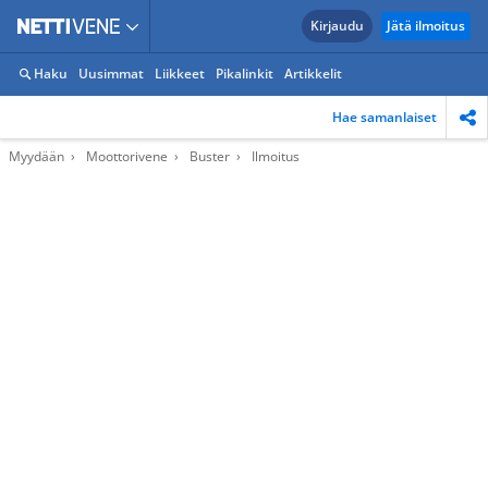
Kirjaudu
Jätä ilmoitus
Haku
Uusimmat
Liikkeet
Pikalinkit
Artikkelit
Hae samanlaiset
Myydään
Moottorivene
Buster
Ilmoitus